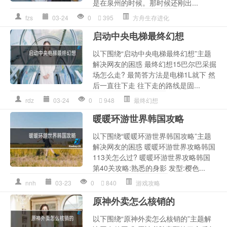
是在泉州的时候。那时候还刚出...
fzs
03-24
0
395
方舟生存进化
启动中央电梯最终幻想
以下围绕“启动中央电梯最终幻想”主题
解决网友的困惑 最终幻想15巴尔巴采掘
场怎么走? 最简答方法是电梯1L就下 然
后一直往下走 往下走的路线是固...
rdz
03-24
0
948
最终幻想
暖暖环游世界韩国攻略
以下围绕“暖暖环游世界韩国攻略”主题
解决网友的困惑 暖暖环游世界攻略韩国
113关怎么过? 暖暖环游世界攻略韩国
第40关攻略:熟悉的身影 发型:樱色...
nnh
03-23
0
840
游戏攻略
原神外卖怎么核销的
以下围绕“原神外卖怎么核销的”主题解