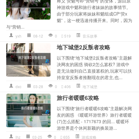
释义 荧魈号即“营销号”的变体，源自原
神游戏中魈和旅行者妹妹的故事情节。
由于部分玩家将妹妹和魈组成CP“荧x
魈”，这一梗迅速传播开来。同时，因为
与“营销...
yxh
08-12
0
519
音乐故事
地下城堡2反叛者攻略
以下围绕“地下城堡2反叛者攻略”主题解
决网友的困惑 骑砍2怎么篡权? 游戏中
是无法做到自己直接篡权的,玩家可以扶
持皇室反叛者推翻现在的君主,也...
dxc
03-28
0
406
地下城堡
旅行者暖暖6攻略
以下围绕“旅行者暖暖6攻略”主题解决网
友的困惑 《暖暖环游世界》旅行者暖暖
(7)怎么搭配 - 1717673 的回... 暖暖环
游世界是个休闲新颖的换装游...
lhz
03-25
0
655
游戏攻略