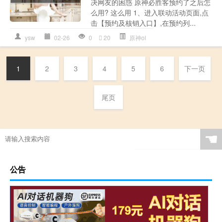
决网友的困惑 原神必胜客预约了之后怎
么用? 这么用 1、进入联动活动页面,点
击【预约及核销入口】,在预约列...
ysw
02-26
0
20
原神ol
1
2
3
4
5
6
下一页
尾页
☚
公告