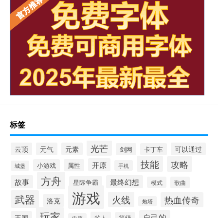
标签
光芒
云顶
元气
元素
可以通过
剑网
卡丁车
技能
攻略
开原
小游戏
属性
手机
城堡
方舟
故事
最终幻想
星际争霸
模式
歌曲
游戏
武器
火线
热血传奇
洛克
炮塔
玩家
自己的
王国
的人