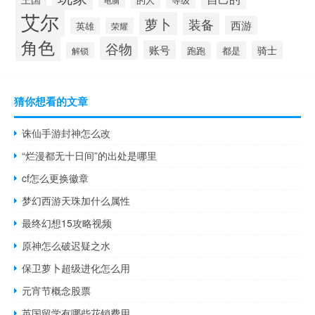
等级
电脑
艾尔
萝卜
装备
西游
英雄
荣耀
角色
谷物
账号
骑士
跑跑
都是
解锁
猜你想看的文章
诛仙手游封神怎么改
“烂漫都无十日间”的出处是哪里
cf怎么更换徽章
梦幻西游天珠加什么属性
最终幻想15攻略视频
原神怎么破迟疑之水
保卫萝卜超级进化怎么用
元宵节概念股票
英国留学有哪些花销费用