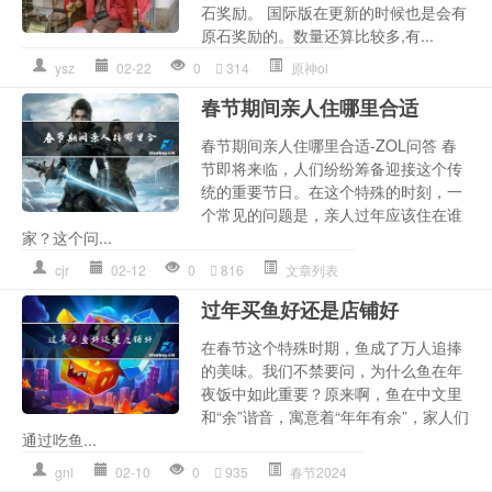
石奖励。 国际版在更新的时候也是会有
原石奖励的。数量还算比较多,有...
ysz
02-22
0
314
原神ol
春节期间亲人住哪里合适
春节期间亲人住哪里合适-ZOL问答 春
节即将来临，人们纷纷筹备迎接这个传
统的重要节日。在这个特殊的时刻，一
个常见的问题是，亲人过年应该住在谁
家？这个问...
cjr
02-12
0
816
文章列表
过年买鱼好还是店铺好
在春节这个特殊时期，鱼成了万人追捧
的美味。我们不禁要问，为什么鱼在年
夜饭中如此重要？原来啊，鱼在中文里
和“余”谐音，寓意着“年年有余”，家人们
通过吃鱼...
gnl
02-10
0
935
春节2024