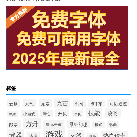
标签
光芒
云顶
元气
元素
可以通过
剑网
卡丁车
技能
攻略
开原
小游戏
属性
手机
城堡
方舟
故事
最终幻想
星际争霸
模式
歌曲
游戏
武器
火线
热血传奇
洛克
炮塔