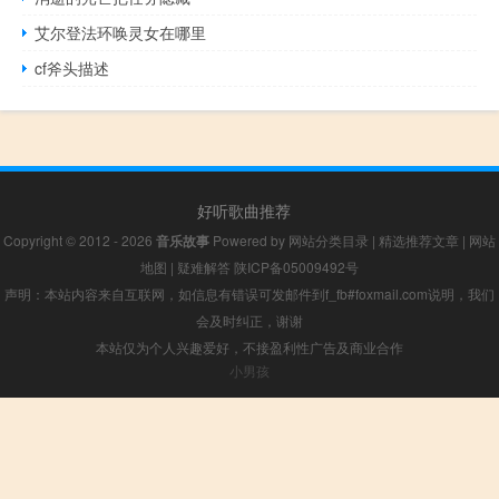
艾尔登法环唤灵女在哪里
cf斧头描述
好听歌曲推荐
Copyright © 2012 - 2026
音乐故事
Powered by
网站分类目录
|
精选推荐文章
|
网站
地图
|
疑难解答
陕ICP备05009492号
声明：本站内容来自互联网，如信息有错误可发邮件到f_fb#foxmail.com说明，我们
会及时纠正，谢谢
本站仅为个人兴趣爱好，不接盈利性广告及商业合作
小男孩