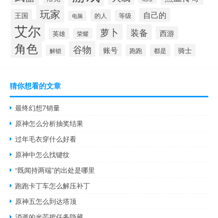
玩家
自己的
王国
的人
等级
电脑
艾尔
萝卜
装备
西游
英雄
荣耀
角色
谷物
账号
骑士
跑跑
都是
解锁
猜你想看的文章
最终幻想7销量
原神怎么分析抽奖结果
过年毛衣穿什么好看
原神中怎么找键纹
“既闻持两端”的出处是哪里
跑跑卡丁车怎么解压补丁
原神五怎么到达塔顶
消逝的光芒把任务隐藏