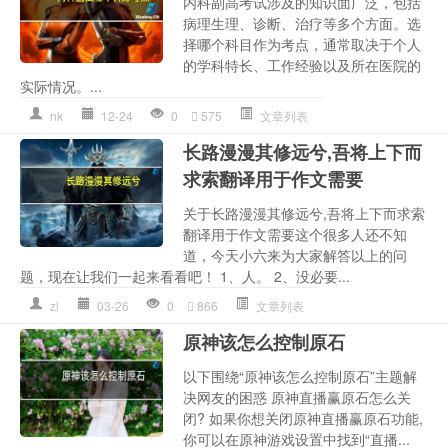
内科副高考试涉及的知识面广泛，包括
病理生理、诊断、治疗等多个方面。选
择哪个科目作为考点，通常取决于个人
的学科特长、工作经验以及所在医院的
实际情况。...
nk
12-24
0
575
文章列表
长路漫漫其修远兮,吾将上下而
求索翻译用于作文需要
关于长路漫漫其修远兮,吾将上下而求索
翻译用于作文需要这个很多人还不知
道，今天小六来为大家解答以上的问
题，现在让我们一起来看看吧！ 1、人。 2、没必要...
zl
03-26
0
866
文章列表
原神该怎么控制原石
以下围绕“原神该怎么控制原石”主题解
决网友的困惑 原神直播赢原石怎么关
闭? 如果你想关闭原神直播赢原石功能,
你可以在原神游戏设置中找到“直播...