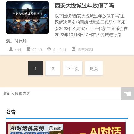
西安大悦城过年放假了吗
以下围绕“西安大悦城过年放假了吗”主
题解决网友的困惑 tf家族三代新年音乐
会2022什么时候? TF三代新年音乐会在
2022年10月6日-7日在大悦城进行路
演。时代峰...
xad
02-10
0
11
春节2024
1
2
下一页
尾页
☚
公告