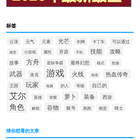
标签
光芒
云顶
元气
元素
可以通过
剑网
卡丁车
技能
攻略
开原
小游戏
属性
手机
城堡
方舟
故事
最终幻想
星际争霸
模式
歌曲
游戏
武器
火线
热血传奇
洛克
炮塔
玩家
自己的
王国
的人
等级
电脑
艾尔
萝卜
装备
西游
英雄
荣耀
角色
谷物
账号
骑士
跑跑
都是
解锁
猜你想看的文章