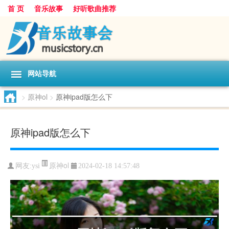
首 页
音乐故事
好听歌曲推荐
网站导航
>
原神ol
>
原神ipad版怎么下
原神ipad版怎么下
原神ol
网友:
ysi
2024-02-18 14:57:48