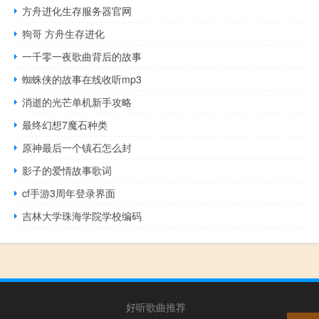
方舟进化生存服务器官网
狗哥 方舟生存进化
一千零一夜歌曲背后的故事
蜘蛛侠的故事在线收听mp3
消逝的光芒单机新手攻略
最终幻想7魔石种类
原神最后一个镇石怎么封
影子的爱情故事歌词
cf手游3周年登录界面
吉林大学珠海学院学校编码
好听歌曲推荐