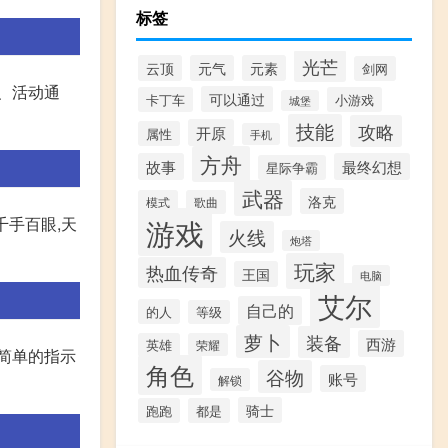
标签
光芒
云顶
元气
元素
剑网
、活动通
可以通过
卡丁车
小游戏
城堡
技能
攻略
开原
属性
手机
方舟
故事
最终幻想
星际争霸
武器
洛克
模式
歌曲
游戏
千手百眼,天
火线
炮塔
玩家
热血传奇
王国
电脑
艾尔
自己的
的人
等级
萝卜
装备
西游
英雄
荣耀
简单的指示
角色
谷物
账号
解锁
骑士
跑跑
都是