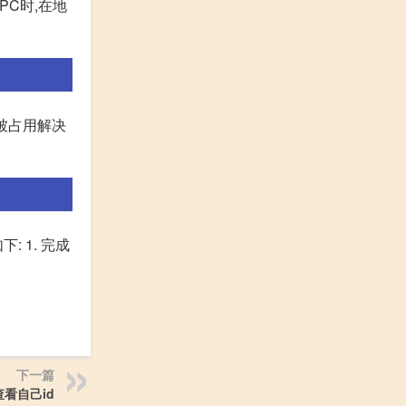
C时,在地
被占用解决
 1. 完成
下一篇
看自己id