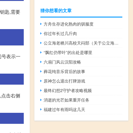
猜你想看的文章
钥匙,需要
方舟生存进化熟肉的驯服度
你过年长过几斤肉
公立海老栖川高校天闷部（关于公立海老栖川高校天闷部的介绍）
“飘红仍带叶”的出处是哪里
的问号表示一
六扇门风云汉阳攻略
葬花纯音乐背后的故事
原神怎么退出打牌游戏
最终幻想2守护者攻略视频
,点击右侧
消逝的光芒如果重开任务
福建过年有雨吗这几天