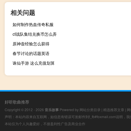
相关问题
如何制作热血传奇私服
cf战队集结兑换币怎么弄
原神壶经验怎么获得
春节讨论的话题英语
诛仙手游 这么充值划算
好听歌曲推荐
Copyright © 2012 - 2026
音乐故事
Powered by
网站分类目录
|
精选推荐文章
|
网
声明：本站内容来自互联网，如信息有错误可发邮件到f_fb#foxmail.com说明
本站仅为个人兴趣爱好，不接盈利性广告及商业合作