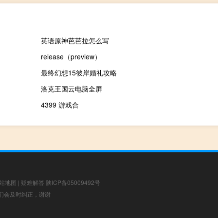
英语原神芭芭拉怎么写
release（preview）
最终幻想15彼岸婚礼攻略
洛克王国云电脑全屏
4399 游戏合
站地图
|
疑难解答
陕ICP备05009492号
，我们会及时纠正，谢谢