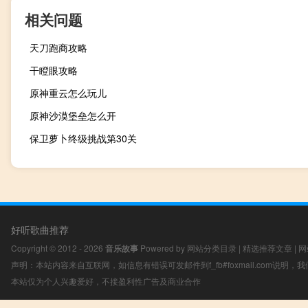
相关问题
天刀跑商攻略
干瞪眼攻略
原神重云怎么玩儿
原神沙漠堡垒怎么开
保卫萝卜终级挑战第30关
好听歌曲推荐
Copyright © 2012 - 2026
音乐故事
Powered by
网站分类目录
|
精选推荐文章
|
网
声明：本站内容来自互联网，如信息有错误可发邮件到f_fb#foxmail.com说明
本站仅为个人兴趣爱好，不接盈利性广告及商业合作