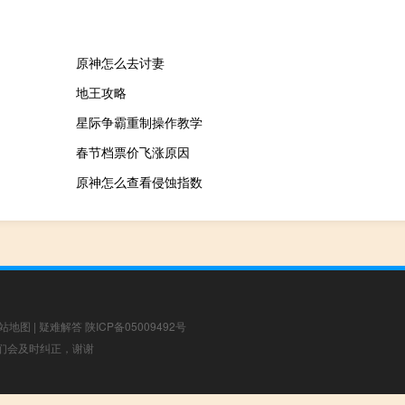
原神怎么去讨妻
地王攻略
星际争霸重制操作教学
春节档票价飞涨原因
原神怎么查看侵蚀指数
站地图
|
疑难解答
陕ICP备05009492号
，我们会及时纠正，谢谢