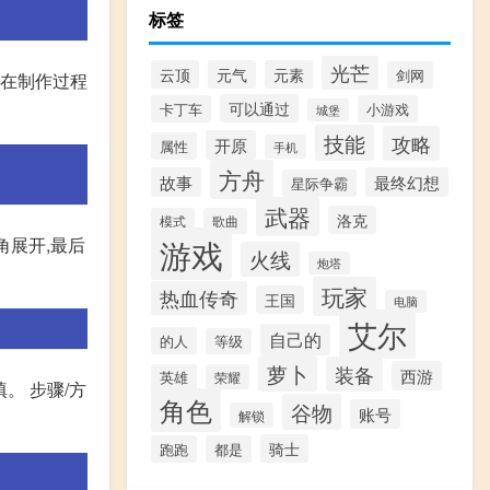
标签
光芒
云顶
元气
元素
剑网
,在制作过程
可以通过
卡丁车
小游戏
城堡
技能
攻略
开原
属性
手机
方舟
故事
最终幻想
星际争霸
武器
洛克
模式
歌曲
游戏
角展开,最后
火线
炮塔
玩家
热血传奇
王国
电脑
艾尔
自己的
的人
等级
萝卜
装备
西游
英雄
荣耀
。 步骤/方
角色
谷物
账号
解锁
骑士
跑跑
都是