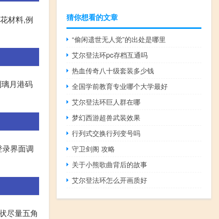
猜你想看的文章
花材料,例
“偷闲遗世无人觉”的出处是哪里
艾尔登法环pc存档互通吗
热血传奇八十级套装多少钱
到璃月港码
全国学前教育专业哪个大学最好
艾尔登法环巨人群在哪
梦幻西游超兽武装效果
行列式交换行列变号吗
登录界面调
守卫剑阁 攻略
关于小熊歌曲背后的故事
艾尔登法环怎么开画质好
形状尽量五角