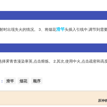
滑竿
射时出现失火的情况。 3、将烟花
头插入引线中,调节到需要
选择霁青杳漫染寒英,点击熔炼。 2.其次,使用中火,点击疏密和高
：
滑竿
烟花
顺序
原神