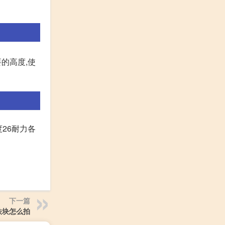
的高度,使
度26耐力各
下一篇
铁块怎么拍