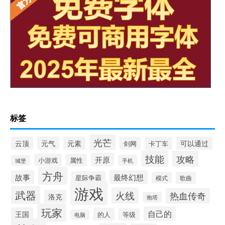
标签
光芒
云顶
元气
元素
可以通过
剑网
卡丁车
技能
攻略
开原
小游戏
属性
手机
城堡
方舟
故事
最终幻想
星际争霸
模式
歌曲
游戏
武器
火线
热血传奇
洛克
炮塔
玩家
自己的
王国
的人
等级
电脑