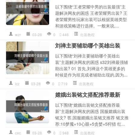
以下围绕“王者荣耀中男的出装最强”主
题解决网友的困惑 王者荣耀男出装? 王
者荣耀男性玩家出装可以根据英雄类型
和游戏策略进行选择。一般来说,...
wzr
03-28
0
446
出装教程
刘禅主要辅助哪个英雄出装
以下围绕“刘禅主要辅助哪个英雄出
装”主题解决网友的困惑 s32刘禅最强辅
助出装? 01 首先,刘禅这个英雄更多的
时候是作为坦克或者辅助出现的,因为...
lcz
03-28
0
719
出装教程
嫦娥出装铭文搭配推荐最新
以下围绕“嫦娥出装铭文搭配推荐最
新”主题解决网友的困惑 国服嫦娥出装
铭文? 答,国服嫦娥出装铭文推荐 铭文推
荐:10梦魇+10心眼+5贪婪+5狩猎 红...
cec
03-28
0
948
出装教程