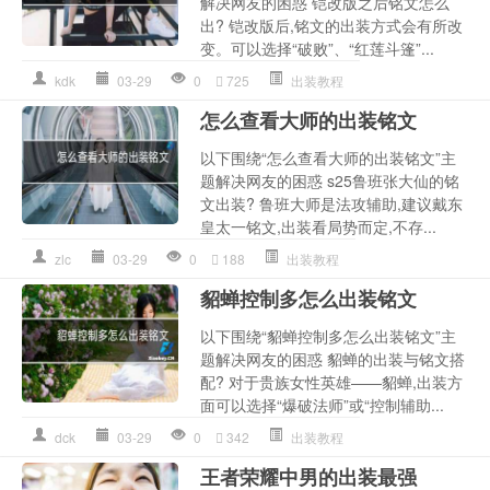
解决网友的困惑 铠改版之后铭文怎么
出? 铠改版后,铭文的出装方式会有所改
变。可以选择“破败”、“红莲斗篷”...
kdk
03-29
0
725
出装教程
怎么查看大师的出装铭文
以下围绕“怎么查看大师的出装铭文”主
题解决网友的困惑 s25鲁班张大仙的铭
文出装? 鲁班大师是法攻辅助,建议戴东
皇太一铭文,出装看局势而定,不存...
zlc
03-29
0
188
出装教程
貂蝉控制多怎么出装铭文
以下围绕“貂蝉控制多怎么出装铭文”主
题解决网友的困惑 貂蝉的出装与铭文搭
配? 对于贵族女性英雄——貂蝉,出装方
面可以选择“爆破法师”或“控制辅助...
dck
03-29
0
342
出装教程
王者荣耀中男的出装最强