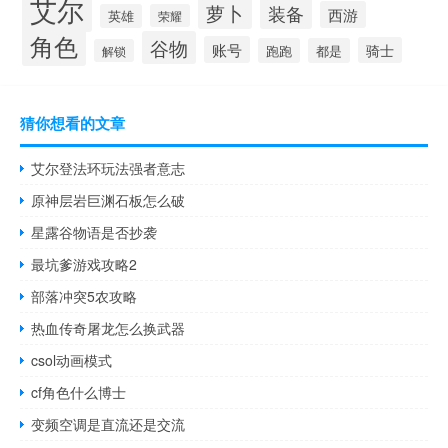
艾尔
萝卜
装备
西游
英雄
荣耀
角色
谷物
账号
骑士
跑跑
都是
解锁
猜你想看的文章
艾尔登法环玩法强者意志
原神层岩巨渊石板怎么破
星露谷物语是否抄袭
最坑爹游戏攻略2
部落冲突5农攻略
热血传奇屠龙怎么换武器
csol动画模式
cf角色什么博士
变频空调是直流还是交流