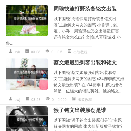
周瑜快速打野装备铭文出装
以下围绕“周瑜快速打野装备铭文出
装”主题解决网友的困惑 小鲁班，甄
姬，小乔，周瑜现在怎么出装最厉害，
还有铭文怎么出? 文|兔八哥聊游戏 小
鲁...
zyk
03-28
0
5
出装教程
蔡文姬最强刺客出装和铭文
以下围绕“蔡文姬最强刺客出装和铭
文”主题解决网友的困惑 s34赛季蔡文姬
铭文最强出装? 在s34赛季中,蔡文姬依
然是一位强大的辅助英雄。她的铭文...
bwj
03-28
0
990
出装教程
猴子铭文出装原创是谁
以下围绕“猴子铭文出装原创是谁”主题
解决网友的困惑 张大仙新版猴子铭文?