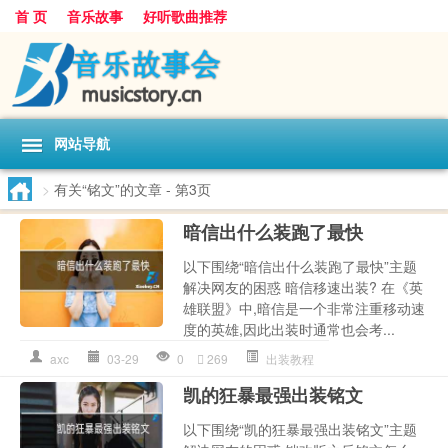
首 页
音乐故事
好听歌曲推荐
网站导航
>
有关“铭文”的文章
- 第3页
暗信出什么装跑了最快
以下围绕“暗信出什么装跑了最快”主题
解决网友的困惑 暗信移速出装? 在《英
雄联盟》中,暗信是一个非常注重移动速
度的英雄,因此出装时通常也会考...
axc
03-29
0
269
出装教程
凯的狂暴最强出装铭文
以下围绕“凯的狂暴最强出装铭文”主题