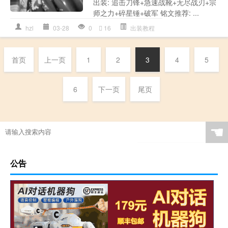
出装: 追击刀锋+急速战靴+无尽战刃+宗
师之力+碎星锤+破军 铭文推荐: ...
hzl
03-28
0
16
出装教程
首页
上一页
1
2
3
4
5
6
下一页
尾页
☚
公告