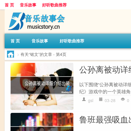
首 页
音乐故事
好听歌曲推荐
首 页
音乐故事
好听歌曲推荐
>
有关“铭文”的文章
- 第4页
公孙离被动详
以下围绕“公孙离被动详
纪》游戏中的一个英雄角色
gsl
03-28
0
鲁班最强吸血