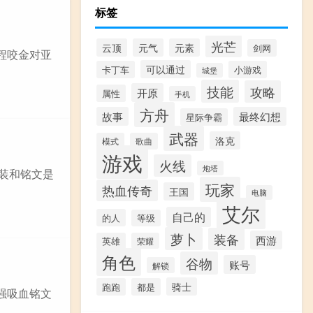
标签
光芒
云顶
元气
元素
剑网
程咬金对亚
可以通过
卡丁车
小游戏
城堡
技能
攻略
开原
属性
手机
方舟
故事
最终幻想
星际争霸
武器
洛克
模式
歌曲
游戏
火线
炮塔
出装和铭文是
玩家
热血传奇
王国
电脑
艾尔
自己的
的人
等级
萝卜
装备
西游
英雄
荣耀
角色
谷物
账号
解锁
骑士
跑跑
都是
强吸血铭文