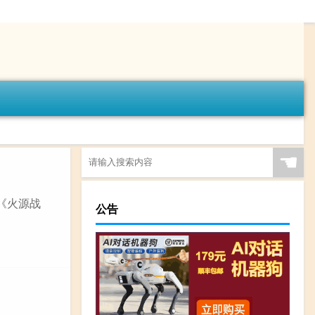
☚
《火源战
公告