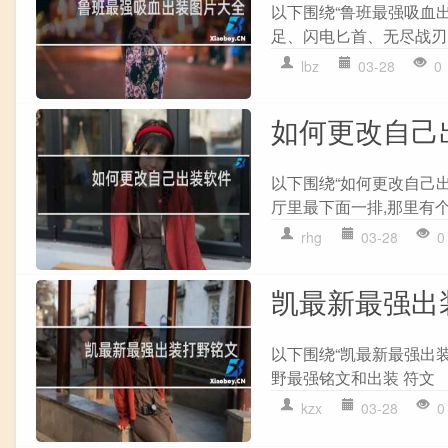
以下围绕“鲁班最强吸血出
足、闪电匕首、无尽战刃、
lbz
03-28
0
如何更改自己
以下围绕“如何更改自己
厅里最下面一排,那里有个
rhg
03-28
0
凯最新最强出
以下围绕“凯最新最强出装
野最强铭文和出装 符文 【
kzx
03-28
0