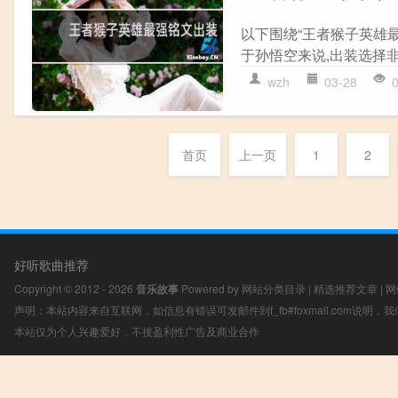
以下围绕“王者猴子英雄最
于孙悟空来说,出装选择非
wzh
03-28
首页
上一页
1
2
好听歌曲推荐
Copyright © 2012 - 2026
音乐故事
Powered by
网站分类目录
|
精选推荐文章
|
网
声明：本站内容来自互联网，如信息有错误可发邮件到f_fb#foxmail.com说明
本站仅为个人兴趣爱好，不接盈利性广告及商业合作