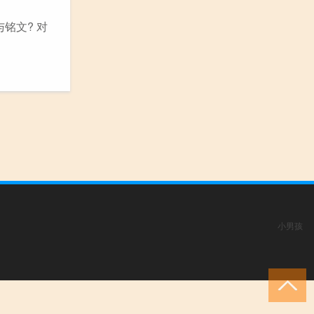
铭文? 对
小男孩