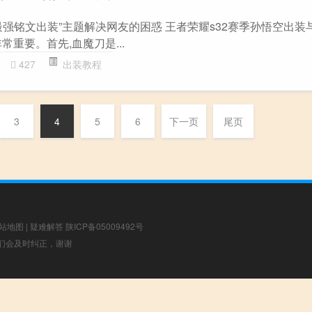
强铭文出装”主题解决网友的困惑 王者荣耀s32赛季孙悟空出装与
常重要。首先,血魔刀是...
0
427
出装教程
3
4
5
6
下一页
尾页
站地图
|
疑难解答
陕ICP备05009492号
，我们会及时纠正，谢谢