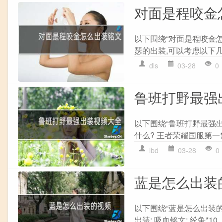
对面是程咬金
以下围绕“对面是程咬金
瑟的出装,可以考虑以下几种选
dls
03-28
0
鲁班打野最强
以下围绕“鲁班打野最强
什么? 王者荣耀国服第一
lbd
03-28
0
蓝是怎么出装
以下围绕“蓝是怎么出装
出装: 吸血铭文: 纷争*10、