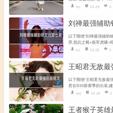
lsz
03-28
0
刘禅最强辅助
以下围绕“刘禅最强辅助
荐,抵抗之靴+振军虎啸+暗
lcz
03-28
0
王昭君无敌最
以下围绕“王昭君无敌最强
君在S33新赛季的出装,建
wzj
03-28
0
王者猴子英雄