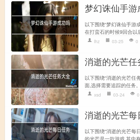
梦幻诛仙手游
以下围绕“梦幻诛仙手游成
在打蛮石的时候9回合以后
lhz
03-25
0
消逝的光芒任
以下围绕“消逝的光芒任务
面,选择需要追踪的任务。 
xsd
03-24
0
消逝的光芒每
以下围绕“消逝的光芒每日
的光芒是一款游戏,其中有