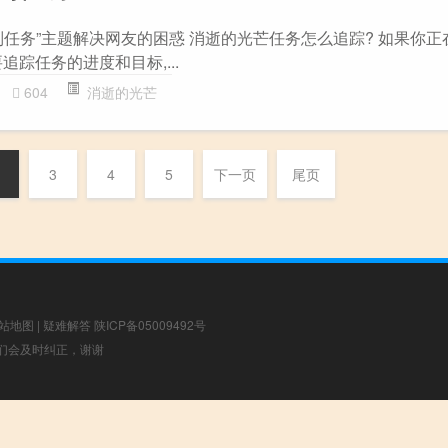
列任务”主题解决网友的困惑 消逝的光芒任务怎么追踪? 如果你正
追踪任务的进度和目标,...
604
消逝的光芒
3
4
5
下一页
尾页
站地图
|
疑难解答
陕ICP备05009492号
，我们会及时纠正，谢谢