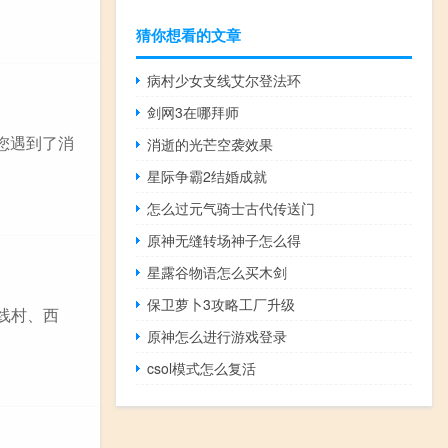
猜你想看的文章
病村少女支线艾尔登法环
剑网3在哪拜师
您遇到了消
消逝的光芒空袭效果
星际争霸2结婚成就
怎么过元气骑士古代传送门
原神无缝转场神子怎么得
星露谷物语怎么买木剑
保卫萝卜3攻略工厂升级
平线村、西
原神怎么进行游戏登录
csol模式怎么复活