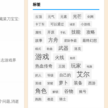
标签
光芒
云顶
元气
元素
剑网
藏菜刀宝宝:
可以通过
卡丁车
小游戏
城堡
技能
攻略
开原
属性
手机
方舟
故事
最终幻想
星际争霸
武器
洛克
模式
歌曲
游戏
火线
炮塔
日志游戏界
玩家
热血传奇
王国
电脑
艾尔
自己的
的人
等级
萝卜
装备
西游
英雄
荣耀
角色
谷物
账号
解锁
骑士
跑跑
都是
个问题,消逝