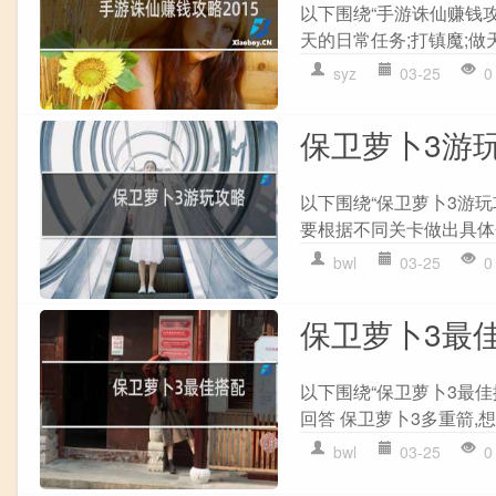
以下围绕“手游诛仙赚钱攻
天的日常任务;打镇魔;做天
syz
03-25
0
保卫萝卜3游
以下围绕“保卫萝卜3游玩
要根据不同关卡做出具体分析
bwl
03-25
0
保卫萝卜3最
以下围绕“保卫萝卜3最佳搭
回答 保卫萝卜3多重箭,想
bwl
03-25
0