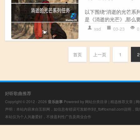
以下围绕“消逝的光芒系
是《消逝的光芒》,那么要
xsd
03-23
0
首页
上一页
1
2
好听歌曲推荐
Copyright © 2012 - 2026
音乐故事
Powered by
网站分类目录
|
精选推荐文章
|
网
声明：本站内容来自互联网，如信息有错误可发邮件到f_fb#foxmail.com说明
本站仅为个人兴趣爱好，不接盈利性广告及商业合作