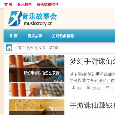
首 页
音乐故事
好听歌曲推荐
首 页
音乐故事
好听歌曲推荐
>
有关“赏金”的文章
- 第2页
梦幻手游诛仙
以下围绕“梦幻手游诛仙怎
器可以通过多种途径。首先
lhs
03-26
0
手游诛仙赚钱攻