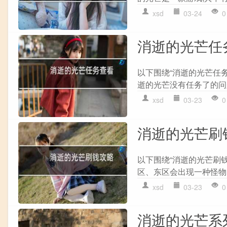
xsd
03-24
0
消逝的光芒任
以下围绕“消逝的光芒任
逝的光芒没有任务了的问题
xsd
03-23
0
消逝的光芒刷
以下围绕“消逝的光芒刷钱
区、东区会出现一种怪物。 
xsd
03-23
0
消逝的光芒系