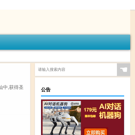
☚
仙中,获得圣
公告