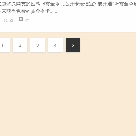
”主题解决网友的困惑 cf赏金令怎么开卡最便宜? 要开通CF赏金
来获得免费的赏金令卡。...
553
cf
1
2
3
4
5