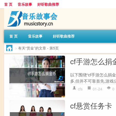
首 页
音乐故事
好听歌曲推荐
首 页
音乐故事
好听歌曲推荐
>
有关“赏金”的文章
- 第5页
cf手游怎么捐
以下围绕“cf手游怎么捐
多,但并不可靠首先,游戏公
cfs
01-24
0
cf悬赏任务卡