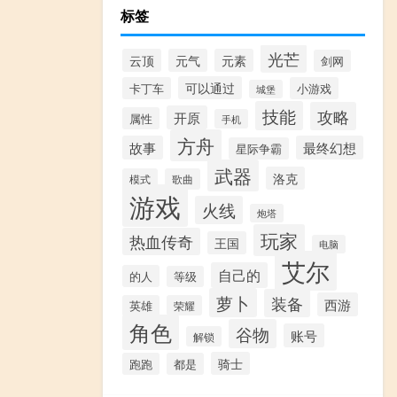
标签
光芒
云顶
元气
元素
剑网
可以通过
卡丁车
小游戏
城堡
技能
攻略
开原
属性
手机
方舟
故事
最终幻想
星际争霸
武器
洛克
模式
歌曲
游戏
火线
炮塔
玩家
热血传奇
王国
电脑
艾尔
自己的
的人
等级
萝卜
装备
西游
英雄
荣耀
角色
谷物
账号
解锁
骑士
跑跑
都是