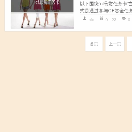
以下围绕“cf悬赏任务卡
式是通过参与CF赏金任务
cfx
01-23
0
首页
上一页